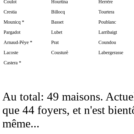
Coulot
Hourtina
Herrère
Crestia
Billocq
Tourtera
Mounicq *
Basset
Poublanc
Pargadot
Lubet
Larribaigt
Arnaud-Pèye *
Prat
Coundou
Lacoste
Cousturè
Labergerasse
Castera *
Au total: 49 maisons. Actu
que 44 foyers, et n'est bient
même...